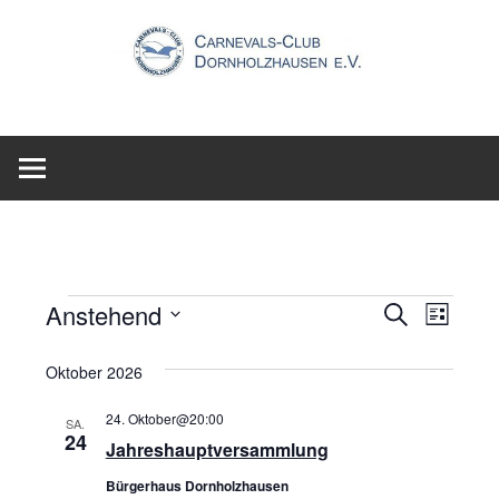
Zum
Inhalt
springen
Veranstaltungen
Anstehend
Veransta
Veran
Suche
Liste
Datum
Ansic
Suche
Oktober 2026
wählen.
Navig
und
24. Oktober@20:00
SA.
24
Ansichte
Jahreshauptversammlung
Navigati
Bürgerhaus Dornholzhausen