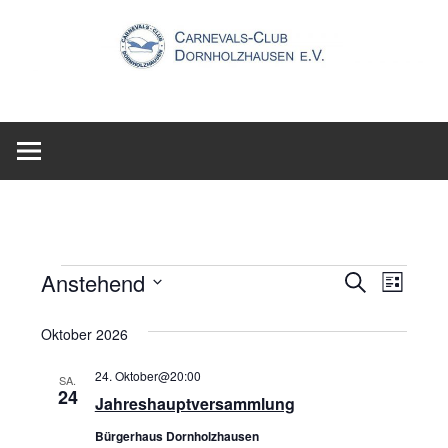
Zum
Inhalt
springen
Veranstaltungen
Anstehend
Veransta
Veran
Suche
Liste
Datum
Ansic
Suche
Oktober 2026
wählen.
Navig
und
24. Oktober@20:00
SA.
24
Ansichte
Jahreshauptversammlung
Navigati
Bürgerhaus Dornholzhausen